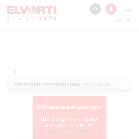
UA
Про
Прод
Фінанс
Інтерактив
Музей Е
Каталоги складальних одиниць
Павільйон
Інформація для
Обмежений доступ!
стейкх
Що-б отримати права
Інформація 
доступу потрібно -
електро
Зареєструватися!