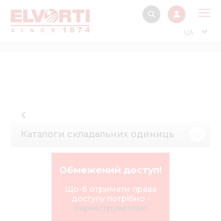
UA
Про
Прод
Фінанс
Інтерактив
Музей Е
Каталоги складальних одиниць
Павільйон
Інформація для
Обмежений доступ!
стейкх
Що-б отримати права
Інформація 
доступу потрібно -
електро
Зареєструватися!