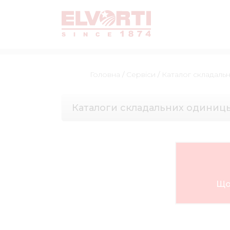
Головна
/
Сервіси
/
Каталог складаль
Каталоги складальних одиниц
Що