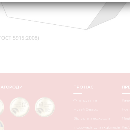
ГОСТ 5915:2008)
НАГОРОДИ
ПРО НАС
ПРЕ
Фінансування
Кале
Музей Ельворті
Нов
Віртуальна екскурсія
Меді
Інформація для акціонерів
Кар’