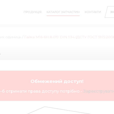
ПРОДУКЦІЯ
КАТАЛОГ ЗАПЧАСТИН
КОНТАКТИ
З
них одиниць
/
Гайка М16-6H.8.019 DIN 934 (ДСТУ ГОСТ 5915:200
ь
Обмежений доступ!
-б отримати права доступу потрібно -
Зареєструвати