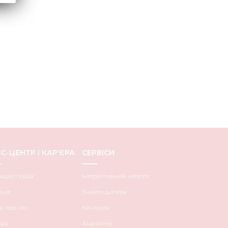
С-ЦЕНТР І КАР’ЄРА
СЕРВІСИ
ндар подій
Інтерактивний каталог
ини
Знайти дилера
а про нас
Контакти
єра
Аналітика