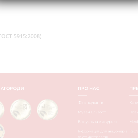
ГОСТ 5915:2008)
НАГОРОДИ
ПРО НАС
ПРЕ
Фінансування
Кале
Музей Ельворті
Нов
Віртуальна екскурсія
Меді
Інформація для акціонерів
Кар’
та стейкхолдерів