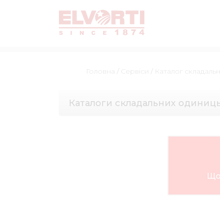
Головна
/
Сервіси
/
Каталог складаль
Каталоги складальних одиниц
Що