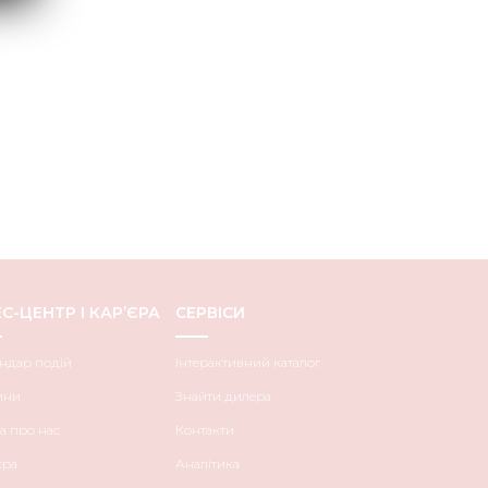
С-ЦЕНТР І КАР’ЄРА
СЕРВІСИ
ндар подій
Інтерактивний каталог
ини
Знайти дилера
а про нас
Контакти
єра
Аналітика