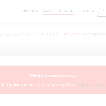
ПРОДУКЦІЯ
КАТАЛОГ ЗАПЧАСТИН
КОНТАКТИ
З
них одиниць
/
Гайка М12-6Н.8.019 DIN 934 (ДСТУ ГОСТ 5915:200
ь
Обмежений доступ!
-б отримати права доступу потрібно -
Зареєструвати