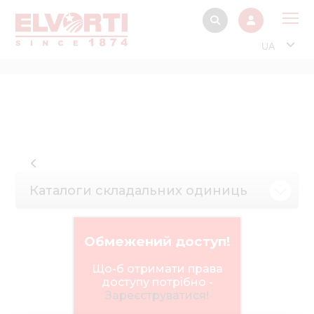
UA
Про
Прод
Фінанс
Інтерактив
Музей Е
Каталоги складальних одиниць
Павільйон
Інформація для
Обмежений доступ!
стейкх
Що-б отримати права
Інформація 
доступу потрібно -
електро
Зареєструватися!