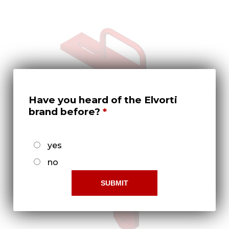
Нов
Медіа 
Кар
Купити 
Знайти
Have you heard of the Elvorti
Конт
brand before?
yes
no