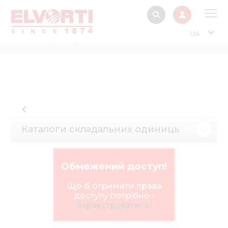
UA
Про
Прод
Фінанс
Інтерактив
Каталоги складальних одиниць
Музей Е
Павільйон
Обмежений доступ!
Інформація для
стейкх
Що-б отримати права
доступу потрібно -
Інформація 
Зареєструватися!
електро