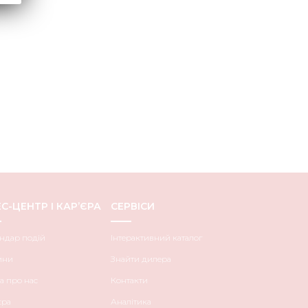
С-ЦЕНТР І КАР’ЄРА
СЕРВІСИ
ндар подій
Інтерактивний каталог
ини
Знайти дилера
а про нас
Контакти
єра
Аналітика