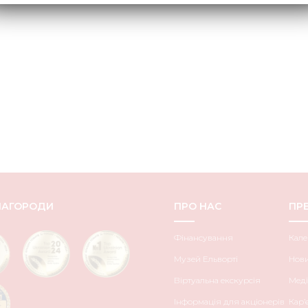
НАГОРОДИ
ПРО НАС
ПРЕ
Фінансування
Кале
Музей Ельворті
Нов
Віртуальна екскурсія
Меді
Інформація для акціонерів
Кар’