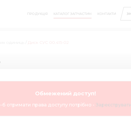
ПРОДУКЦІЯ
КАТАЛОГ ЗАПЧАСТИН
КОНТАКТИ
З
них одиниць
/
Диск СУС 00.415-02
ь
Обмежений доступ!
-б отримати права доступу потрібно -
Зареєструвати