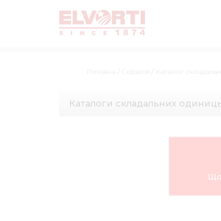
Головна
/
Сервіси
/
Каталог складаль
Каталоги складальних одиниц
Що