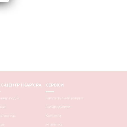
С-ЦЕНТР І КАР’ЄРА
СЕРВІСИ
ндар подій
Інтерактивний каталог
ини
Знайти дилера
а про нас
Контакти
єра
Аналітика