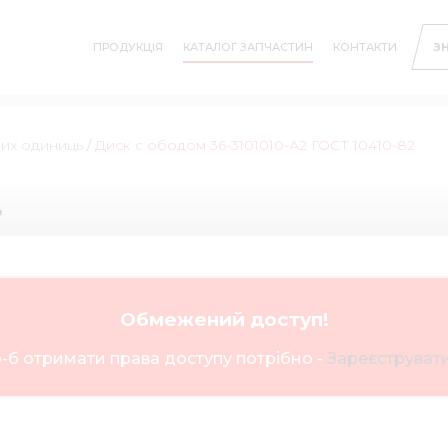
ПРОДУКЦІЯ
КАТАЛОГ ЗАПЧАСТИН
КОНТАКТИ
З
них одиниць
/
Диск с ободом 36-3101010-А2 ГОСТ 10410-82
ь
Обмежений доступ!
-б отримати права доступу потрібно -
Зареєструвати