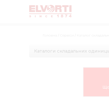
Головна
/
Сервіси
/
Каталог складаль
Каталоги складальних одиниц
Що