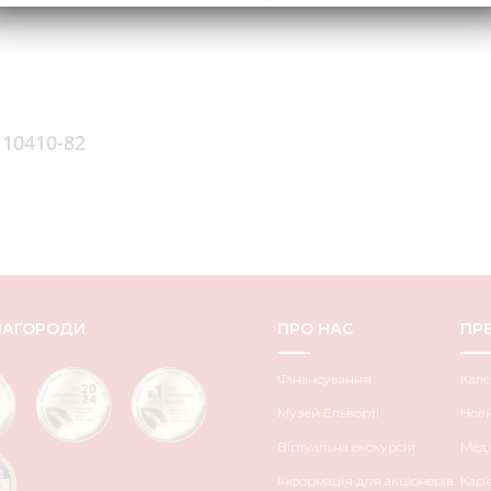
 10410-82
НАГОРОДИ
ПРО НАС
ПРЕ
Фінансування
Кале
Музей Ельворті
Нов
Віртуальна екскурсія
Меді
Інформація для акціонерів
Кар’