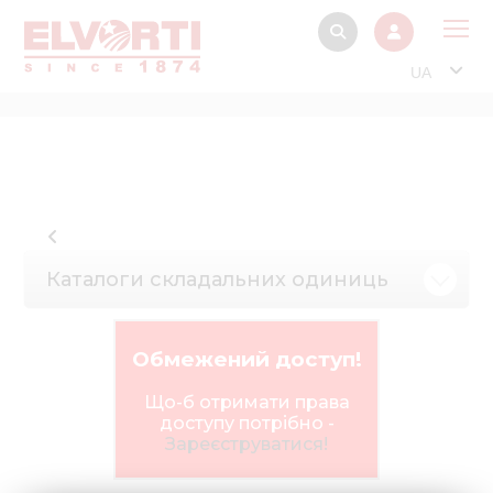
UA
Про
Прод
Фінанс
Інтерактив
Каталоги складальних одиниць
Музей Е
Павільйон
Обмежений доступ!
Інформація для
стейкх
Що-б отримати права
доступу потрібно -
Інформація 
Зареєструватися!
електро