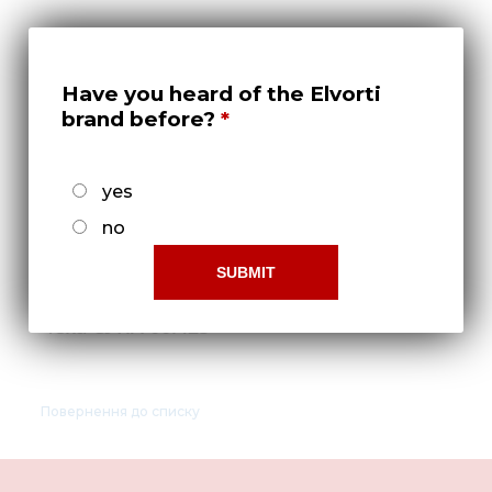
Нов
Медіа 
Кар
Have you heard of the Elvorti
brand before?
Купити 
Знайти
yes
Конт
no
Чека СУПА 00.425
Повернення до списку