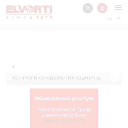
UA
Про
Прод
Фінанс
Інтерактив
Музей Е
Каталоги складальних одиниць
Павільйон
Інформація для
Обмежений доступ!
стейкх
Що-б отримати права
Інформація 
доступу потрібно -
електро
Зареєструватися!