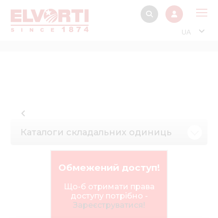
UA
Про
Прод
Фінанс
Інтерактив
Музей Е
Каталоги складальних одиниць
Павільйон
Інформація для
Обмежений доступ!
стейкх
Що-б отримати права
Інформація 
доступу потрібно -
електро
Зареєструватися!