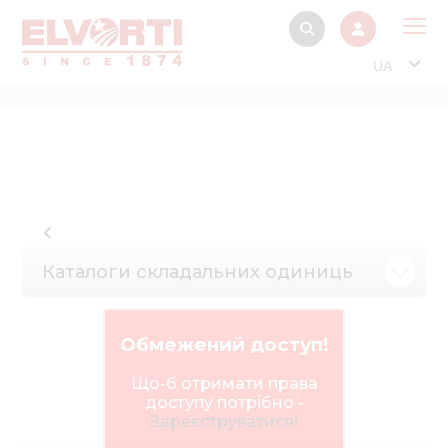
UA
Про
Прод
Фінанс
Інтерактив
Музей Е
Каталоги складальних одиниць
Павільйон
Інформація для
Обмежений доступ!
стейкх
Що-б отримати права
Інформація 
доступу потрібно -
електро
Зареєструватися!