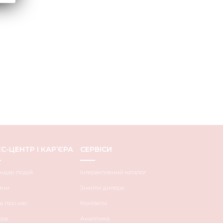
С-ЦЕНТР І КАР’ЄРА
СЕРВІСИ
ндар подій
Інтерактивний каталог
ини
Знайти дилера
а про нас
Контакти
єра
Аналітика