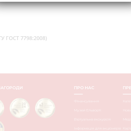
ТУ ГОСТ 7798:2008)
НАГОРОДИ
ПРО НАС
ПРЕ
Фінансування
Кале
Музей Ельворті
Нов
Віртуальна екскурсія
Меді
Інформація для акціонерів
Кар’