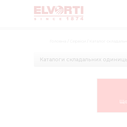
Головна
/
Сервіси
/
Каталог складаль
Каталоги складальних одиниц
Що