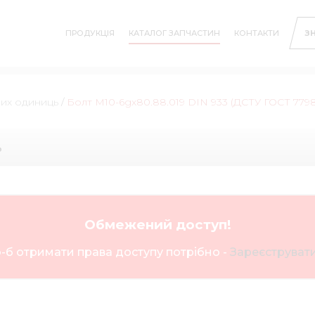
ПРОДУКЦІЯ
КАТАЛОГ ЗАПЧАСТИН
КОНТАКТИ
З
них одиниць
/
Болт М10-6gх80.88.019 DIN 933 (ДСТУ ГОСТ 779
ь
Обмежений доступ!
-б отримати права доступу потрібно -
Зареєструвати