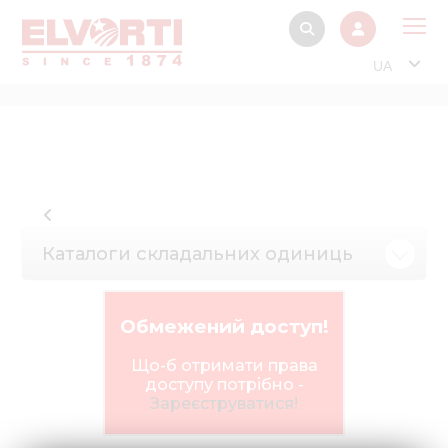
UA
Про
Прод
Фінанс
Інтерактив
Каталоги складальних одиниць
Музей Е
Павільйон
Обмежений доступ!
Інформація для
стейкх
Що-б отримати права
доступу потрібно -
Інформація 
Зареєструватися!
електро