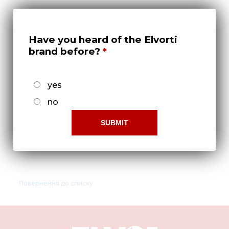
Нов
Медіа 
Have you heard of the Elvorti
Кар
brand before?
Купити 
Знайти
yes
Конт
no
Боковины 400.00.6000-2Т
Повернення до списку