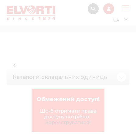
UA
Про
Прод
Фінанс
Інтерактив
Каталоги складальних одиниць
Музей Е
Павільйон
Обмежений доступ!
Інформація для
стейкх
Що-б отримати права
доступу потрібно -
Інформація 
Зареєструватися!
електро