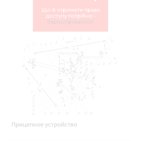
Нов
Що-б отримати права
Медіа 
доступу потрібно -
Зареєструватися!
Кар
Купити 
Знайти
Конт
Прицепное устройство