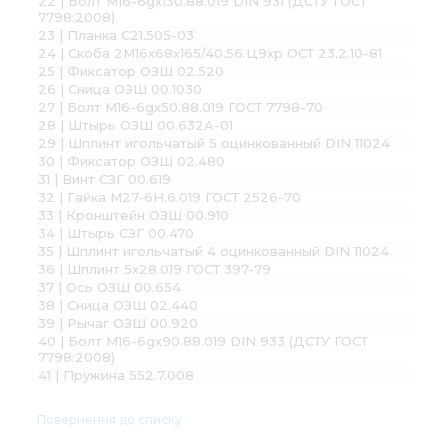
22 | Болт М16-6gх130.88.019 DIN 931 (ДСТУ ГОСТ
7798:2008)
23 | Планка С21.505-03
24 | Скоба 2М16х68х165/40.56.Ц9хр ОСТ 23.2.10-81
25 | Фиксатор ОЗШ 02.520
26 | Сница ОЗШ 00.1030
27 | Болт М16-6gх50.88.019 ГОСТ 7798-70
28 | Штырь ОЗШ 00.632А-01
29 | Шплинт игольчатый 5 оцинкованный DIN 11024
30 | Фиксатор ОЗШ 02.480
31 | Винт СЗГ 00.619
32 | Гайка М27-6Н.6.019 ГОСТ 2526-70
33 | Кронштейн ОЗШ 00.910
34 | Штырь СЗГ 00.470
35 | Шплинт игольчатый 4 оцинкованный DIN 11024
36 | Шплинт 5х28.019 ГОСТ 397-79
37 | Ось ОЗШ 00.654
38 | Сница ОЗШ 02.440
39 | Рычаг ОЗШ 00.920
40 | Болт М16-6gх90.88.019 DIN 933 (ДСТУ ГОСТ
7798:2008)
41 | Пружина 552.7.008
Повернення до списку