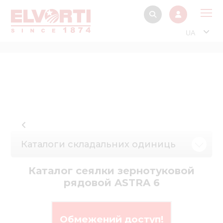
UA
Про
Прод
Фінанс
Інтерактив
Музей Е
Каталоги складальних одиниць
Павільйон
Інформація для
Каталог сеялки зернотуковой
стейкх
рядовой ASTRA 6
Інформація 
електро
Обмежений доступ!