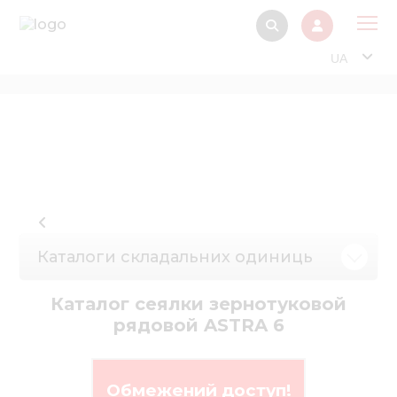
UA
Про
Прод
Фінанс
Інтерактив
Музей Е
Каталоги складальних одиниць
Павільйон
Інформація для
Каталог сеялки зернотуковой
стейкх
рядовой ASTRA 6
Інформація 
електро
Обмежений доступ!