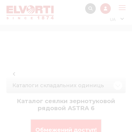
UA
Про
Прод
Фінанс
Інтерактив
Музей Е
Каталоги складальних одиниць
Павільйон
Інформація для
Каталог сеялки зернотуковой
стейкх
рядовой ASTRA 6
Інформація 
електро
Обмежений доступ!