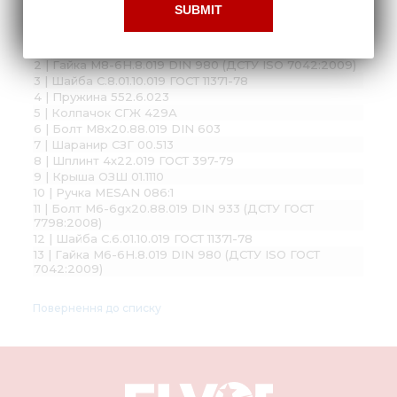
Складальні одиниці і деталі:
1 | Защелка СГЖ 8-5А
2 | Гайка М8-6H.8.019 DIN 980 (ДСТУ ISO 7042:2009)
3 | Шайба С.8.01.10.019 ГОСТ 11371-78
4 | Пружина 552.6.023
5 | Колпачок СГЖ 429А
6 | Болт М8х20.88.019 DIN 603
7 | Шаранир СЗГ 00.513
8 | Шплинт 4х22.019 ГОСТ 397-79
9 | Крыша ОЗШ 01.1110
10 | Ручка MESAN 086:1
11 | Болт М6-6gх20.88.019 DIN 933 (ДСТУ ГОСТ
7798:2008)
12 | Шайба С.6.01.10.019 ГОСТ 11371-78
13 | Гайка М6-6H.8.019 DIN 980 (ДСТУ ISO ГОСТ
7042:2009)
Повернення до списку