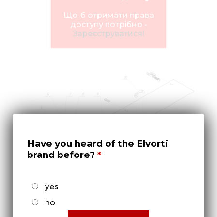
Нов
Що-б отримати права
Медіа 
доступу потрібно -
Зареєструватися!
Кар
Купити 
Знайти
Конт
Have you heard of the Elvorti
brand before?
yes
Крыша ОЗШ 01.100
no