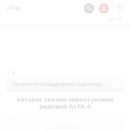
UA
Про
Прод
Фінанс
Інтерактив
Музей Е
Каталоги складальних одиниць
Павільйон
Інформація для
Каталог сеялки зернотуковой
стейкх
рядовой ALFA 4
Інформація 
електро