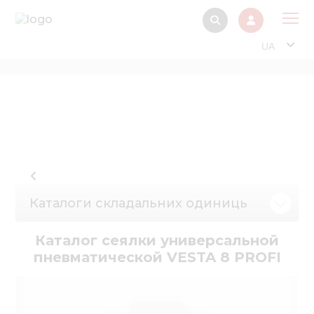
UA
Про
Прод
Фінанс
Інтерактив
Музей Е
Каталоги складальних одиниць
Павільйон
Інформація для
Каталог сеялки универсальной
стейкх
пневматической VESTA 8 PROFI
Інформація 
електро