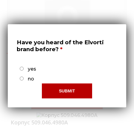
Нов
Медіа 
Кар
Купити 
Have you heard of the Elvorti
2022
Знайти
brand before?
Конт
yes
Обмежений доступ!
no
Що-б отримати права
доступу потрібно -
Зареєструватися!
Корпус 509.046.4980А