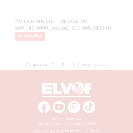
Колесо опорно-приводное
509.046.9400 (левое), 509.046.9400-01
(правое)
Докладніше
Сторінки:
1
2
3
Наступна
Євгена Чикаленка, 1
Кропивницький
,
Україна
,
25006