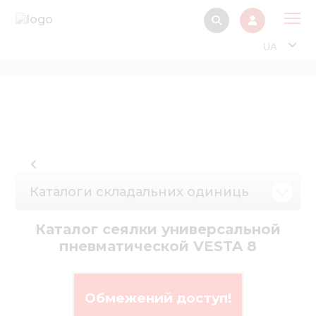
UA
Про
Прод
Фінанс
Інтерактив
Музей Е
Каталоги складальних одиниць
Павільйон
Каталог сеялки универсальной
Інформація для
пневматической VESTA 8
стейкх
Інформація 
електро
Обмежений доступ!