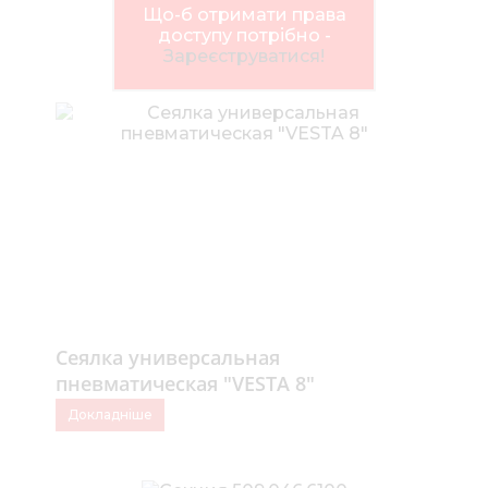
Нов
Що-б отримати права
доступу потрібно -
Медіа 
Зареєструватися!
Кар
Купити 
Знайти
Конт
Сеялка универсальная
пневматическая "VESTA 8"
Докладніше