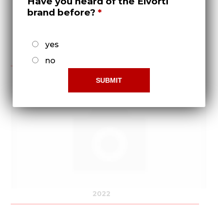
Have you heard of the Elvorti
brand before?
yes
2021
no
2022