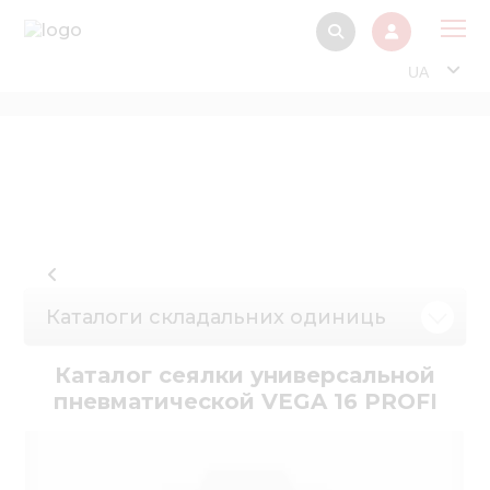
UA
Про
Прод
Фінанс
Інтерактив
Музей Е
Каталоги складальних одиниць
Павільйон
Інформація для
Каталог сеялки универсальной
стейкх
пневматической VEGA 16 PROFI
Інформація 
електро