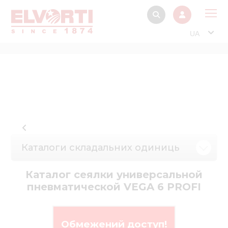
UA
Про
Прод
Фінанс
Інтерактив
Музей Е
Каталоги складальних одиниць
Павільйон
Інформація для
Каталог сеялки универсальной
стейкх
пневматической VEGA 6 PROFI
Інформація 
електро
Обмежений доступ!