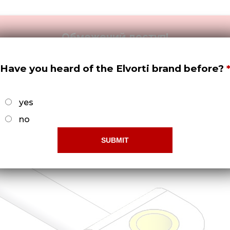
Обмежений доступ!
-б отримати права доступу потрібно -
Зареєструвати
Have you heard of the Elvorti brand before?
yes
no