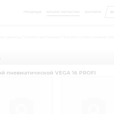
ПРОДУКЦІЯ
КАТАЛОГ ЗАПЧАСТИН
КОНТАКТИ
З
них одиниць
/
Сеялки пропашные
/
Каталог сеялки универсал
ь
ой пневматической VEGA 16 PROFI