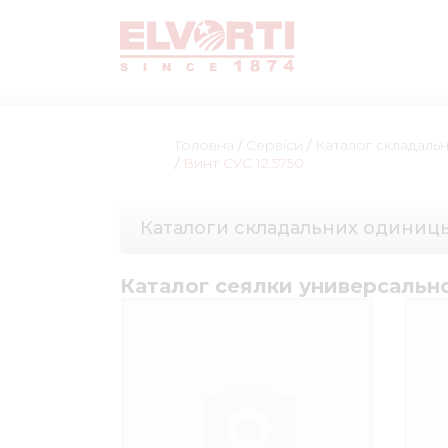
Головна
/
Сервіси
/
Каталог складаль
/
Винт СУС 12.5750
Каталоги складальних одиниц
Каталог сеялки универсальн