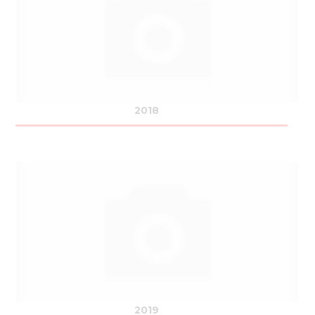
Нов
Медіа 
Кар
Купити 
2018
Знайти
Конт
2019