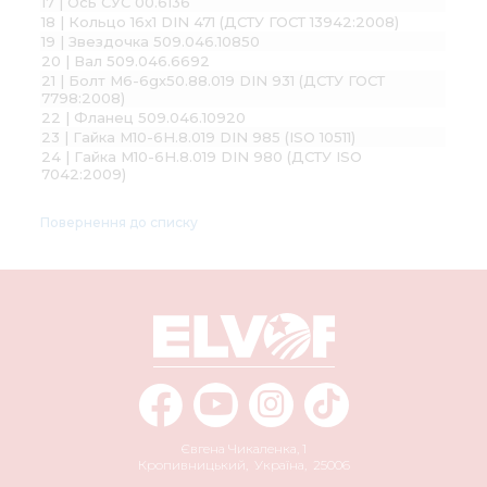
17 | Ось СУС 00.6136
18 | Кольцо 16х1 DIN 471 (ДСТУ ГОСТ 13942:2008)
19 | Звездочка 509.046.10850
20 | Вал 509.046.6692
21 | Болт М6-6gх50.88.019 DIN 931 (ДСТУ ГОСТ
7798:2008)
22 | Фланец 509.046.10920
23 | Гайка М10-6Н.8.019 DIN 985 (ISO 10511)
24 | Гайка М10-6H.8.019 DIN 980 (ДСТУ ISO
7042:2009)
Повернення до списку
Євгена Чикаленка, 1
Кропивницький
,
Україна
,
25006