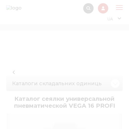
UA
Про
Прод
Фінанс
Інтерактив
Музей Е
Каталоги складальних одиниць
Павільйон
Інформація для
Каталог сеялки универсальной
стейкх
пневматической VEGA 16 PROFI
Інформація 
електро