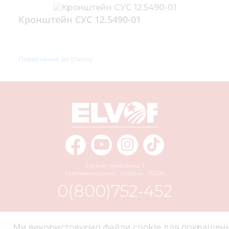
Кронштейн СУС 12.5490-01
Повернення до списку
Євгена Чикаленка, 1
Кропивницький
,
Україна
,
25006
0(800)752-452
info@elvorti.com
Ми використовуємо файли cookie для покращен