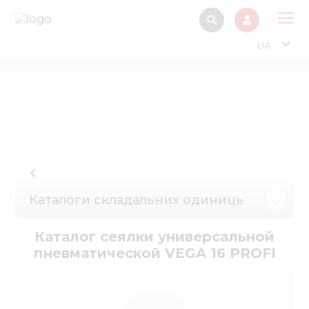
UA
Про
Прод
Фінанс
Інтерактив
Музей Е
Каталоги складальних одиниць
Павільйон
Інформація для
Каталог сеялки универсальной
стейкх
пневматической VEGA 16 PROFI
Інформація 
електро