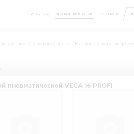
ПРОДУКЦІЯ
КАТАЛОГ ЗАПЧАСТИН
КОНТАКТИ
З
них одиниць
/
Сеялки пропашные
/
Каталог сеялки универсал
ь
ой пневматической VEGA 16 PROFI