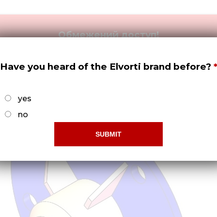
Обмежений доступ!
-б отримати права доступу потрібно -
Зареєструвати
Have you heard of the Elvorti brand before?
yes
no