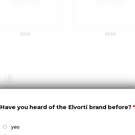
2019
2020
3
Have you heard of the Elvorti brand before?
4
yes