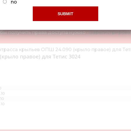
no
1
Ограниченный доступ!
бы получить права доступа нужно -
Зарегистрироват
крыло правое) для Тетис 3024
0
.10
10
.10