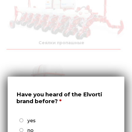
Сеялки пропашные
Have you heard of the Elvorti
brand before?
yes
Культиваторы междурядные
no