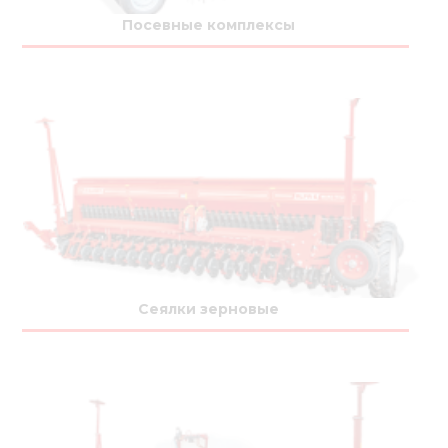
Медиа
Посевные комплексы
Кар
Купить 
Найти 
Конт
Сеялки зерновые