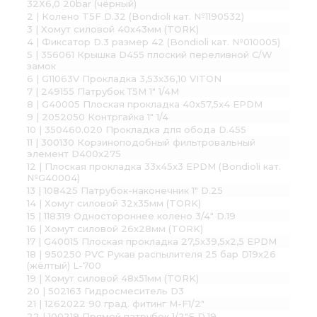
32X6,0 20bar (чёрный)
2 | Колено T5F D.32 (Bondioli кат. №1190532)
3 | Хомут силовой 40х43мм (TORK)
4 | Фиксатор D.3 размер 42 (Bondioli кат. №010005)
5 | 356061 Крышка D455 плоский переливной C/W
замок
6 | G11063V Прокладка 3,53х36,10 VITON
7 | 249155 Патрубок Т5М 1" 1/4М
8 | G40005 Плоская прокладка 40х57,5х4 EPDM
9 | 2052050 Контргайка 1" 1/4
10 | 350460.020 Прокладка для обода D.455
11 | 300130 Корзиноподобный фильтровальный
элемент D400x275
12 | Плоская прокладка 33х45х3 EPDM (Bondioli кат.
№G40004)
13 | 108425 Патрубок-наконечник 1" D.25
14 | Хомут силовой 32х35мм (TORK)
15 | 118319 Одностороннее колено 3/4" D.19
16 | Хомут силовой 26х28мм (TORK)
17 | G40015 Плоская прокладка 27,5х39,5х2,5 EPDM
18 | 950250 PVC Рукав распылителя 25 бар D19x26
(жёлтый) L-700
19 | Хомут силовой 48х51мм (TORK)
20 | 502163 Гидросмеситель D3
21 | 1262022 90 град. фитинг М-F1/2"
22 | 100219 Прямой патрубок 1/2"F D.19