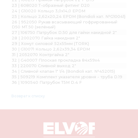
23 | 608020 Т-образный фитинг D20
24 | G10020 Кольцо 3,0х14,0 EPDM
25 | Кольцо 2,62х20,24 EPDM (Bondioli кат. №G10041)
26 | 952050 Рукав всасывающий гофрированный
D50 МТ.50 (зелёный)
27 | 106750 Патрубок D.50 для гайки накидной 2"
28 | 2002070 Гайка накидная 2"
29 | Хомут силовой 52х55мм (TORK)
30 | G10071 Кольцо 2,62х39,34 EPDM
31 | 2052070 Контргайка 2"
32 | G40007 Плоская прокладка 84х59х4
33 | 220070 Сливной выход 2"
34 | Сливной клапан 1" 1/4 (Bondioli кат. №452015)
35 | 509219 Комплект указателя уровня - труба D.19
36 | 1090540 Патрубок Т5М D.4 F
Возврат к списку