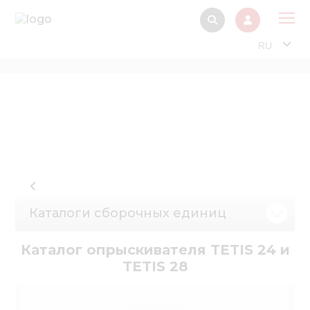
RU
О 
Прод
Интерактив
Музей Э
Павильон
Информация дл
Каталоги сборочных единиц
стейкх
Информация
Каталог опрыскивателя TETIS 24 и
электро
TETIS 28
Нов