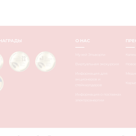
НАГРАДЫ
О НАС
ПРЕ
Музей Эльворти
Кале
Виртуальная экскурсия
Ново
Информация для
Медиа
акционеров и
Карье
стейкхолдеров
Информация о поставках
электроэнергии