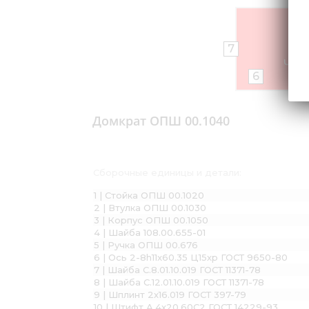
7
Что-
6
Домкрат ОПШ 00.1040
Сборочные единицы и детали:
1 | Стойка ОПШ 00.1020
2 | Втулка ОПШ 00.1030
3 | Корпус ОПШ 00.1050
4 | Шайба 108.00.655-01
5 | Ручка ОПШ 00.676
6 | Ось 2-8h11x60.35 Ц15хр ГОСТ 9650-80
7 | Шайба С.8.01.10.019 ГОСТ 11371-78
8 | Шайба С.12.01.10.019 ГОСТ 11371-78
9 | Шплинт 2х16.019 ГОСТ 397-79
10 | Штифт А.4х20.60С2 ГОСТ 14229-93