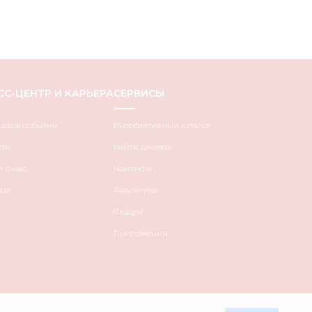
СС-ЦЕНТР И КАРЬЕРА
СЕРВИСЫ
ндарь событий
Интерактивный каталог
сти
Найти дилера
 о нас
Контакты
ра
Аналитика
Форум
Приложения