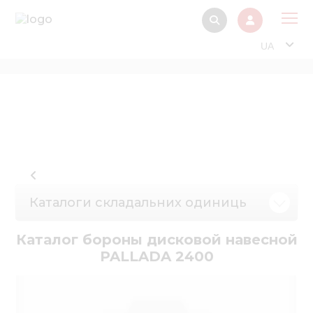
UA
Про
Прод
Фінанс
Інтерактив
Музей Е
Каталоги складальних одиниць
Павільйон
Інформація для
Каталог бороны дисковой навесной
стейкх
PALLADA 2400
Інформація 
електро