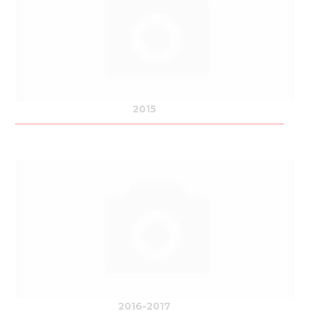
Нов
Медіа 
Кар
Купити 
2015
Знайти
Конт
2016-2017