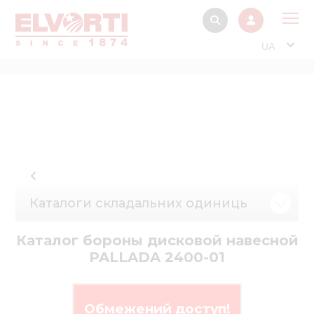
UA
Про
Прод
Фінанс
Інтерактив
Музей Е
Каталоги складальних одиниць
Павільйон
Інформація для
Каталог бороны дисковой навесной
стейкх
PALLADA 2400-01
Інформація 
електро
Обмежений доступ!