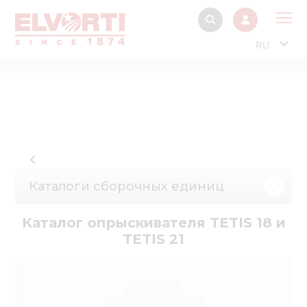
RU
О 
Прод
Интерактив
Музей Э
Павильон
Каталоги сборочных единиц
Информация дл
стейкх
Каталог опрыскивателя TETIS 18 и
TETIS 21
Информация
электро
Нов