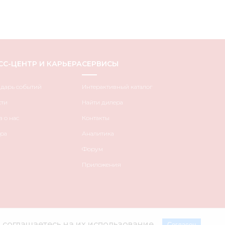
СС-ЦЕНТР И КАРЬЕРА
СЕРВИСЫ
ндарь событий
Интерактивный каталог
сти
Найти дилера
 о нас
Контакты
ра
Аналитика
Форум
Приложения
 соглашаетесь на их использование.
Согласен