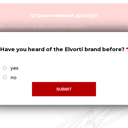
Ограниченный доступ!
бы получить права доступа нужно -
Зарегистрироват
Have you heard of the Elvorti brand before?
yes
no
2