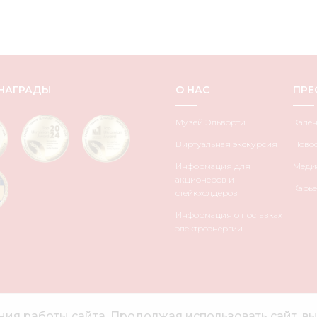
НАГРАДЫ
О НАС
ПРЕ
Музей Эльворти
Кале
Виртуальная экскурсия
Ново
Информация для
Медиа
акционеров и
Карье
стейкхолдеров
Информация о поставках
электроэнергии
ия работы сайта. Продолжая использовать сайт, вы