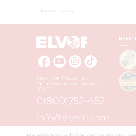
Возврат к списку
НАШИ
Евгения Чикаленко, 1
Кропивницкий
,
Украина
,
25006
0(800)752-452
info@elvorti.com
Мы используем файлы cookie для улучшен