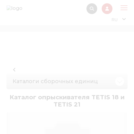
RU
О 
Прод
Интерактив
Музей Э
Павильон
Каталоги сборочных единиц
Информация дл
стейкх
Каталог опрыскивателя TETIS 18 и
TETIS 21
Информация
электро
Нов