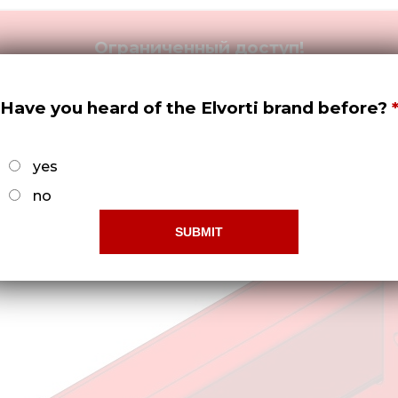
Ограниченный доступ!
бы получить права доступа нужно -
Зарегистрироват
Have you heard of the Elvorti brand before?
yes
no