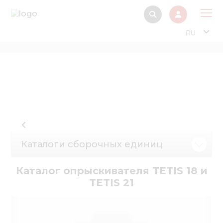
RU
О 
Прод
Интерактив
Музей Э
Павильон
Каталоги сборочных единиц
Информация дл
стейкх
Каталог опрыскивателя TETIS 18 и
Информация
TETIS 21
электро
Нов