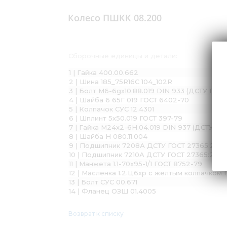
Колесо ПШКК 08.200
Сборочные единицы и детали:
1 | Гайка 400.00.662
2 | Шина 185_75R16C 104_102R
3 | Болт М6-6gх10.88.019 DIN 933 (ДСТУ ГОСТ
4 | Шайба 6 65Г 019 ГОСТ 6402-70
5 | Колпачок СУС 12.4301
6 | Шплинт 5х50.019 ГОСТ 397-79
7 | Гайка М24х2-6Н.04.019 DIN 937 (ДСТУ ГО
8 | Шайба Н 080.11.004
9 | Подшипник 7208А ДСТУ ГОСТ 27365:200
10 | Подшипник 7210А ДСТУ ГОСТ 27365:200
11 | Манжета 1.1-70х95-1/1 ГОСТ 8752-79
12 | Масленка 1.2.Ц6хр с желтым колпачком 
13 | Болт СУС 00.671
14 | Фланец ОЗШ 01.4005
Возврат к списку