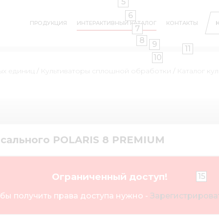
5
6
ПРОДУКЦИЯ
ИНТЕРАКТИВНЫЙ КАТАЛОГ
КОНТАКТЫ
7
8
9
11
10
ых единиц
/
Культиваторы сплошной обработки
/
Каталог ку
рсального POLARIS 8 PREMIUM
Ограниченный доступ!
15
бы получить права доступа нужно -
Зарегистрироват