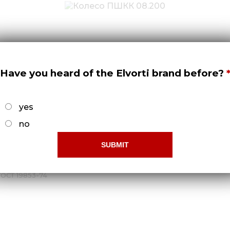
Have you heard of the Elvorti brand before?
 7798:2008)
yes
no
СТ 5919:2008)
8
8
ГОСТ 19853-74