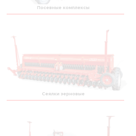
Медиа
Посевные комплексы
Кар
Купить 
Найти 
Конт
Сеялки зерновые