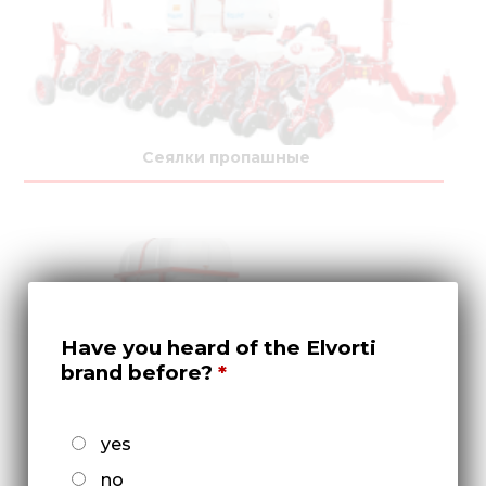
Сеялки пропашные
Have you heard of the Elvorti
brand before?
yes
Культиваторы междурядные
no