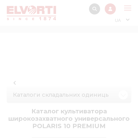
UA
Про
Прод
Фінанс
Інтерактив
Музей Е
Павільйон
Каталоги складальних одиниць
Інформація для
стейкх
Каталог культиватора
широкозахватного универсального
Інформація 
POLARIS 10 PREMIUM
електро