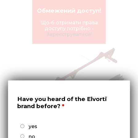
Нов
Обмежений доступ!
Медіа 
Що-б отримати права
Кар
доступу потрібно -
Зареєструватися!
Купити 
Знайти
Конт
Have you heard of the Elvorti
brand before?
yes
no