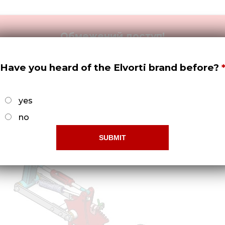
Обмежений доступ!
-б отримати права доступу потрібно -
Зареєструвати
Have you heard of the Elvorti brand before?
yes
no