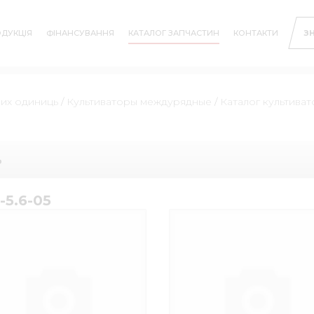
ДУКЦІЯ
ФІНАНСУВАННЯ
КАТАЛОГ ЗАПЧАСТИН
КОНТАКТИ
З
них одиниць
/
Культиваторы междурядные
/
Каталог культиват
ь
-5.6-05