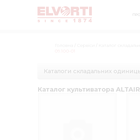
ПРО
Головна
/
Сервіси
/
Каталог складаль
09.100-01
Каталоги складальних одиниц
Каталог культиватора ALTAIR