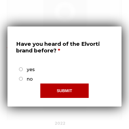
2021
Have you heard of the Elvorti
brand before?
yes
no
2022