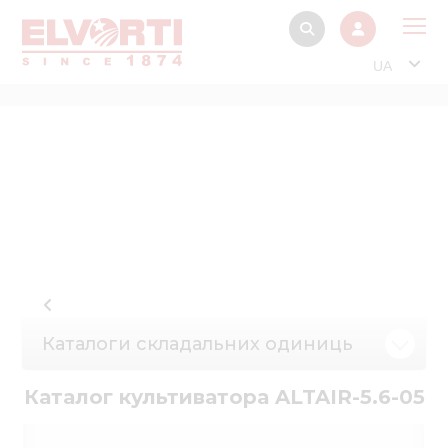
UA
Про
Прод
Фінанс
Інтерактив
Музей Е
Павільйон
Інформація для
Каталоги складальних одиниць
стейкх
Інформація 
Каталог культиватора ALTAIR-5.6-05
електро