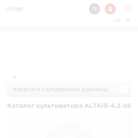
UA
Про
Прод
Фінанс
Інтерактив
Музей Е
Каталоги складальних одиниць
Павільйон
Інформація для
Каталог культиватора ALTAIR-4,2-05
стейкх
Інформація 
електро