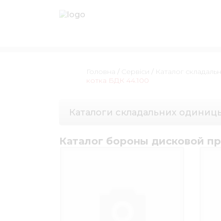
Головна
/
Сервіси
/
Каталог складаль
котка БДК 44.100
Каталоги складальних одиниц
Каталог бороны дисковой п