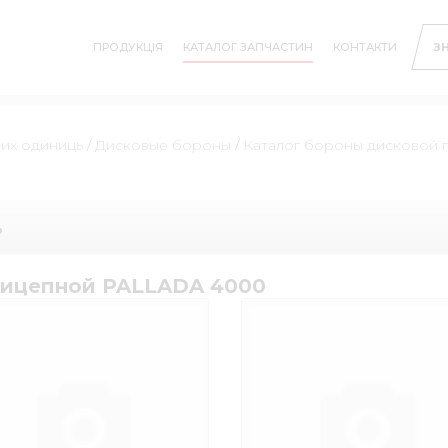
ПРОДУКЦІЯ
КАТАЛОГ ЗАПЧАСТИН
КОНТАКТИ
З
них одиниць
/
Дисковые бороны
/
Каталог бороны дисковой
ь
рицепной PALLADA 4000