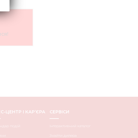
ся!
С-ЦЕНТР І КАР’ЄРА
СЕРВІСИ
ндар подій
Інтерактивний каталог
ини
Знайти дилера