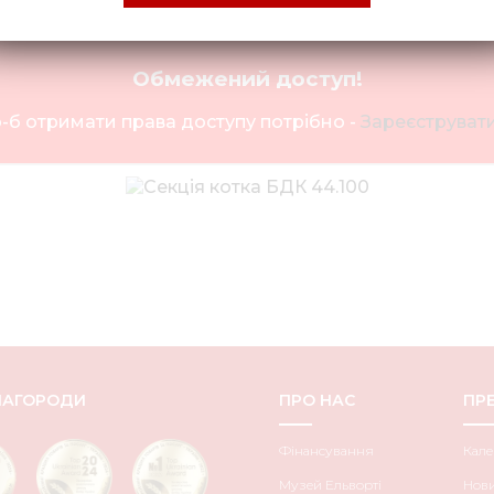
Обмежений доступ!
-б отримати права доступу потрібно -
Зареєструвати
НАГОРОДИ
ПРО НАС
ПРЕ
Фінансування
Кале
Музей Ельворті
Нов