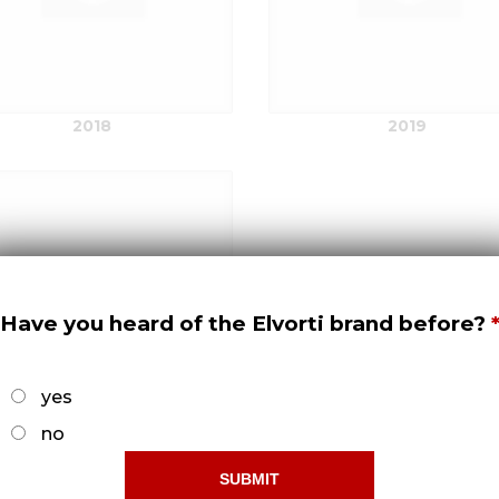
2018
2019
Have you heard of the Elvorti brand before?
yes
no
с 2016