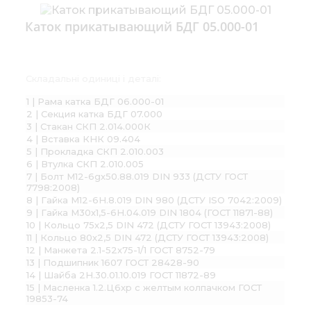
Каток прикатывающий БДГ 05.000-01
Складальні одиниці і деталі:
1 | Рама катка БДГ 06.000-01
2 | Секция катка БДГ 07.000
3 | Стакан СКП 2.014.000К
4 | Вставка КНК 09.404
5 | Прокладка СКП 2.010.003
6 | Втулка СКП 2.010.005
7 | Болт М12-6gх50.88.019 DIN 933 (ДСТУ ГОСТ
7798:2008)
8 | Гайка М12-6H.8.019 DIN 980 (ДСТУ ISO 7042:2009)
9 | Гайка М30х1,5-6Н.04.019 DIN 1804 (ГОСТ 11871-88)
10 | Кольцо 75х2,5 DIN 472 (ДСТУ ГОСТ 13943:2008)
11 | Кольцо 80х2,5 DIN 472 (ДСТУ ГОСТ 13943:2008)
12 | Манжета 2.1-52х75-1/1 ГОСТ 8752-79
13 | Подшипник 1607 ГОСТ 28428-90
14 | Шайба 2Н.30.01.10.019 ГОСТ 11872-89
15 | Масленка 1.2.Ц6хр с желтым колпачком ГОСТ
19853-74