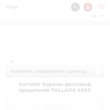
UA
Про
Прод
Фінанс
Інтерактив
Музей Е
Каталоги складальних одиниць
Павільйон
Інформація для
Каталог бороны дисковой
стейкх
прицепной PALLADA 4000
Інформація 
електро