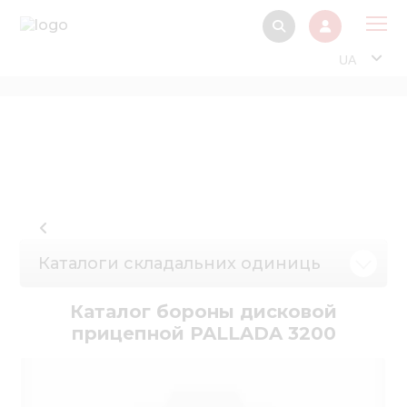
UA
Про
Прод
Фінанс
Інтерактив
Музей Е
Каталоги складальних одиниць
Павільйон
Інформація для
Каталог бороны дисковой
стейкх
прицепной PALLADA 3200
Інформація 
електро