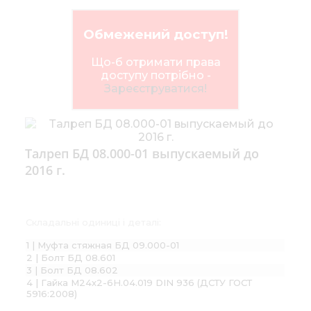
Обмежений доступ!
Що-б отримати права
доступу потрібно -
Зареєструватися!
Талреп БД 08.000-01 выпускаемый до
2016 г.
Складальні одиниці і деталі:
1 | Муфта стяжная БД 09.000-01
2 | Болт БД 08.601
3 | Болт БД 08.602
4 | Гайка М24х2-6H.04.019 DIN 936 (ДСТУ ГОСТ
5916:2008)