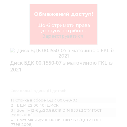
Обмежений доступ!
Що-б отримати права
доступу потрібно -
Зареєструватися!
Диск БДК 00.1550-07 з маточиною FKL із
2021
Складальні одиниці і деталі:
1 | Стойка в сборе БДК 00.640-03
2 | БДМ 22.00.401 ДИСК
3 | Болт М12-6gх20.88.019 DIN 933 (ДСТУ ГОСТ
7798:2008)
4 | Болт М16-6gх90.88.019 DIN 933 (ДСТУ ГОСТ
7798:2008)