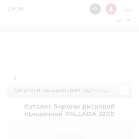
UA
Про
Прод
Фінанс
Інтерактив
Музей Е
Каталоги складальних одиниць
Павільйон
Інформація для
Каталог бороны дисковой
стейкх
прицепной PALLADA 3200
Інформація 
електро