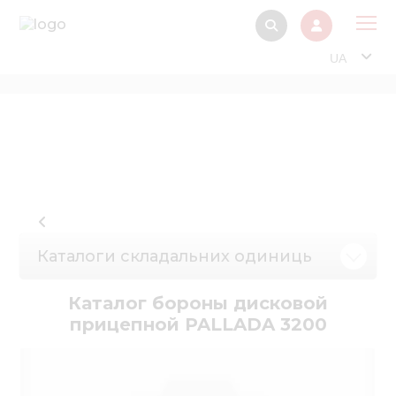
UA
Про
Прод
Фінанс
Інтерактив
Музей Е
Каталоги складальних одиниць
Павільйон
Інформація для
Каталог бороны дисковой
стейкх
прицепной PALLADA 3200
Інформація 
електро