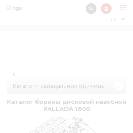
UA
Про
Прод
Фінанс
Інтерактив
Музей Е
Каталоги складальних одиниць
Павільйон
Інформація для
Каталог бороны дисковой навесной
стейкх
PALLADA 1800
Інформація 
електро