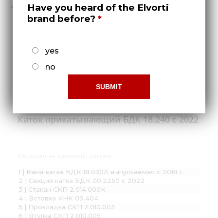
Have you heard of the Elvorti
brand before?
Обмежений доступ!
yes
Що-б отримати права
no
доступу потрібно -
Зареєструватися!
Каток прикатывающий БДК 18.240 с 2022
Складальні одиниці і деталі:
1 | Рама катка БДК 18.030А выпускаемая с 2018 г.
2 | Секция катка БДК 00.2250 с 2022
3 | Стакан СКП 2.014.000К
4 | Вставка КНК 09.404
5 | Прокладка СКП 2.010.003
6 | Втулка СКП 2.010.005